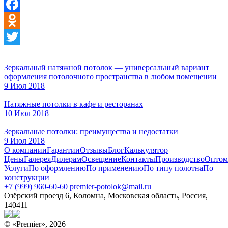
VK
Facebook
Odnoklassniki
Twitter
Зеркальный натяжной потолок — универсальный вариант
оформления потолочного пространства в любом помещении
9 Июл 2018
Натяжные потолки в кафе и ресторанах
10 Июл 2018
Зеркальные потолки: преимущества и недостатки
9 Июл 2018
О компании
Гарантии
Отзывы
Блог
Калькулятор
Цены
Галерея
Дилерам
Освещение
Контакты
Производство
Оптом
Услуги
По оформлению
По применению
По типу полотна
По
конструкции
+7 (999) 960-60-60
premier-potolok@mail.ru
Озёрский проезд 6, Коломна, Московская область, Россия,
140411
© «Premier», 2026