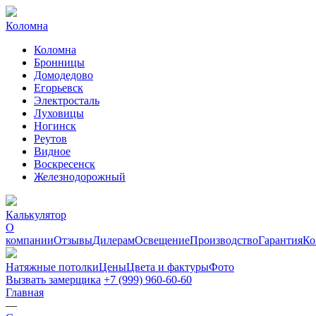
Коломна
Коломна
Бронницы
Домодедово
Егорьевск
Электросталь
Луховицы
Ногинск
Реутов
Видное
Воскресенск
Железнодорожный
Калькулятор
О
компании
Отзывы
Дилерам
Освещение
Производство
Гарантия
Ко
Натяжные потолки
Цены
Цвета и фактуры
Фото
Вызвать замерщика
+7 (999) 960-60-60
Главная
—