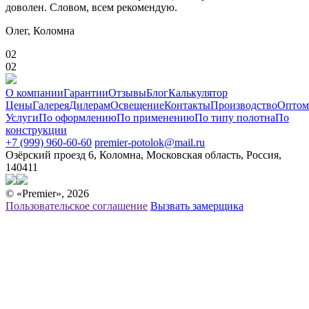
доволен. Словом, всем рекомендую.
Олег,
Коломна
02
02
О компании
Гарантии
Отзывы
Блог
Калькулятор
Цены
Галерея
Дилерам
Освещение
Контакты
Производство
Оптом
Услуги
По оформлению
По применению
По типу полотна
По
конструкции
+7 (999) 960-60-60
premier-potolok@mail.ru
Озёрский проезд 6, Коломна, Московская область, Россия,
140411
© «Premier», 2026
Пользовательское соглашение
Вызвать замерщика