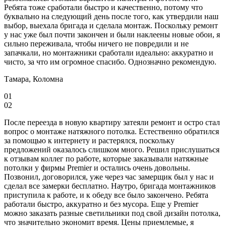
Ребята тоже сработали быстро и качественно, потому что
буквально на следующий день после того, как утвердили наш
выбор, выехала бригада и сделала монтаж. Поскольку ремонт
у нас уже был почти закончен и были наклеены новые обои, я
сильно переживала, чтобы ничего не повредили и не
запачкали, но монтажники сработали идеально: аккуратно и
чисто, за что им огромное спасибо. Однозначно рекомендую.
Тамара,
Коломна
01
02
После переезда в новую квартиру затеяли ремонт и остро стал
вопрос о монтаже натяжного потолка. Естественно обратился
за помощью к интернету и растерялся, поскольку
предложений оказалось слишком много. Решил прислушаться
к отзывам коллег по работе, которые заказывали натяжные
потолки у фирмы Premier и остались очень довольны.
Позвонил, договорился, уже через час замерщик был у нас и
сделал все замерки бесплатно. Наутро, бригада монтажников
приступила к работе, и к обеду все было закончено. Ребята
работали быстро, аккуратно и без мусора. Еще у Premier
можно заказать разные светильники под свой дизайн потолка,
что значительно экономит время. Цены приемлемые, я