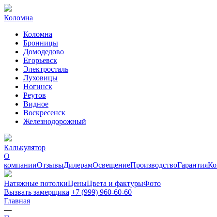
Коломна
Коломна
Бронницы
Домодедово
Егорьевск
Электросталь
Луховицы
Ногинск
Реутов
Видное
Воскресенск
Железнодорожный
Калькулятор
О
компании
Отзывы
Дилерам
Освещение
Производство
Гарантия
Ко
Натяжные потолки
Цены
Цвета и фактуры
Фото
Вызвать замерщика
+7 (999) 960-60-60
Главная
—