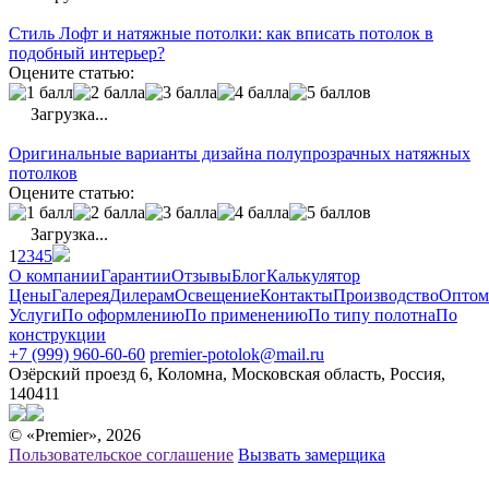
Стиль Лофт и натяжные потолки: как вписать потолок в
подобный интерьер?
Оцените статью:
Загрузка...
Оригинальные варианты дизайна полупрозрачных натяжных
потолков
Оцените статью:
Загрузка...
1
2
3
4
5
О компании
Гарантии
Отзывы
Блог
Калькулятор
Цены
Галерея
Дилерам
Освещение
Контакты
Производство
Оптом
Услуги
По оформлению
По применению
По типу полотна
По
конструкции
+7 (999) 960-60-60
premier-potolok@mail.ru
Озёрский проезд 6, Коломна, Московская область, Россия,
140411
© «Premier», 2026
Пользовательское соглашение
Вызвать замерщика