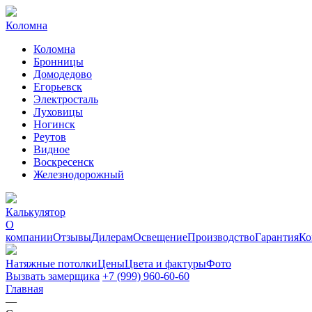
Коломна
Коломна
Бронницы
Домодедово
Егорьевск
Электросталь
Луховицы
Ногинск
Реутов
Видное
Воскресенск
Железнодорожный
Калькулятор
О
компании
Отзывы
Дилерам
Освещение
Производство
Гарантия
Ко
Натяжные потолки
Цены
Цвета и фактуры
Фото
Вызвать замерщика
+7 (999) 960-60-60
Главная
—