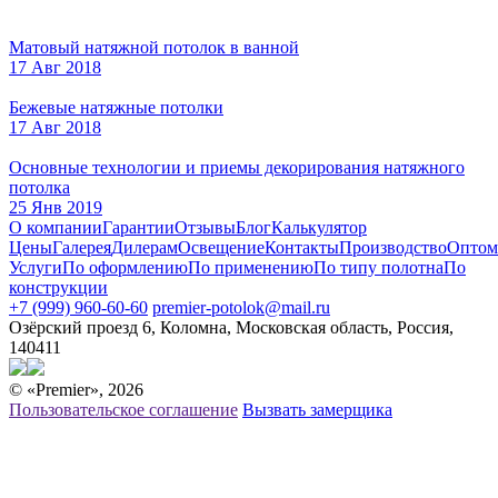
Twitter
Матовый натяжной потолок в ванной
17 Авг 2018
Бежевые натяжные потолки
17 Авг 2018
Основные технологии и приемы декорирования натяжного
потолка
25 Янв 2019
О компании
Гарантии
Отзывы
Блог
Калькулятор
Цены
Галерея
Дилерам
Освещение
Контакты
Производство
Оптом
Услуги
По оформлению
По применению
По типу полотна
По
конструкции
+7 (999) 960-60-60
premier-potolok@mail.ru
Озёрский проезд 6, Коломна, Московская область, Россия,
140411
© «Premier», 2026
Пользовательское соглашение
Вызвать замерщика