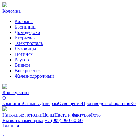
Коломна
Коломна
Бронницы
Домодедово
Егорьевск
Электросталь
Луховицы
Ногинск
Реутов
Видное
Воскресенск
Железнодорожный
Калькулятор
О
компании
Отзывы
Дилерам
Освещение
Производство
Гарантия
Ко
Натяжные потолки
Цены
Цвета и фактуры
Фото
Вызвать замерщика
+7 (999) 960-60-60
Главная
—