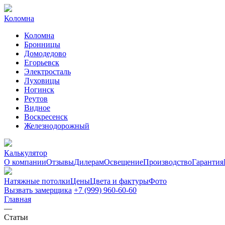
Коломна
Коломна
Бронницы
Домодедово
Егорьевск
Электросталь
Луховицы
Ногинск
Реутов
Видное
Воскресенск
Железнодорожный
Калькулятор
О компании
Отзывы
Дилерам
Освещение
Производство
Гарантия
Натяжные потолки
Цены
Цвета и фактуры
Фото
Вызвать замерщика
+7 (999) 960-60-60
Главная
—
Статьи